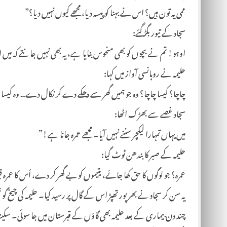
ممی یہ تون ہیں؟ اس نے بہنا کو پیسہ دیا، مجھے کیوں نہیں دیا؟”
سجاد کے تیور بگڑ گئے:
اوہو! تم نے بچوں کو بھی منحوس بنایا ہے، یہ بھی نہیں جانتے کہ میں 
حلیمہ نے روہانسی آواز میں کہا:
چاچا؟ کیسا چاچا؟ وہ جو ہمیں گھر سے دھکے دے کر نکال دے… وہ کیسا 
سجاد غصے سے بھڑک اٹھا:
میں یہاں تمہارا لیکچر سننے نہیں آیا۔ مجھے عمرہ جانا ہے!”
حلیمہ کے صبر کا بندھن ٹوٹ گیا:
عمرہ؟ جو لوگوں کا حق کھا جائے، یتیموں کو بے گھر کر دے، اُس کا عمرہ 
یہ سن کر سجاد نے بھرپور تھپڑ اس کے گال پر رسید کیا۔ حلیمہ کی چیخ 
چند دن بیماری کے بعد حلیمہ بھی گاؤں کے قبرستان میں جا سوئی۔ سکین