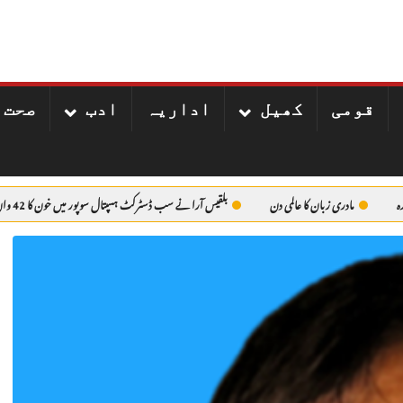
قومی
کھیل
اداریہ
ادب
صحت 
مادری زبان کا عالمی دن
بلقیس آرا نے سب ڈسٹرکٹ ہسپتال سوپور میں خون کا 42 واں یونٹ عطیہ کیا۔