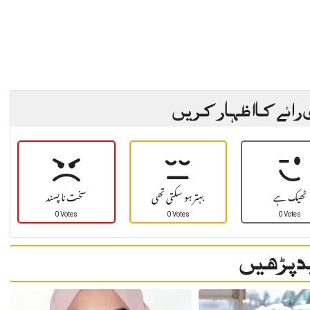
 رائے کا اظہار کریں
ٹھیک ہے
بہتر ہو سکتی تھی
سخت نا پسند
0 Votes
0 Votes
0 Votes
 پڑھیں