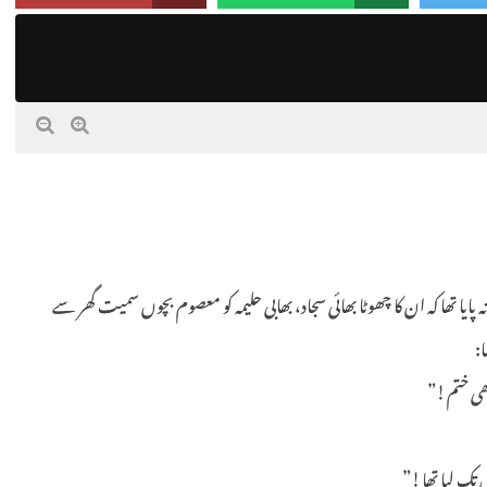
پایا تھا کہ ان کا چھوٹا بھائی سجاد، بھابی حلیمہ کو معصوم بچوں سمیت گھر سے
:
بھی ختم!”
 تک لیا تھا!”