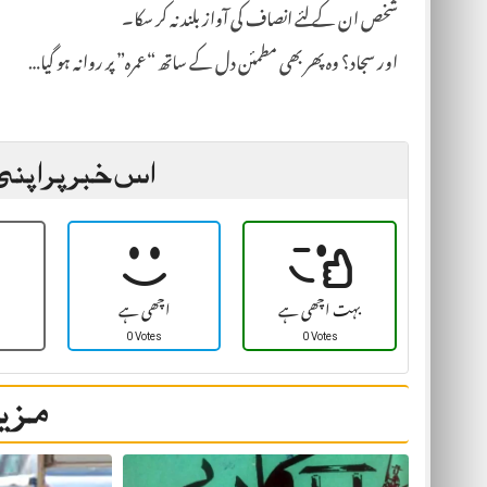
شخص ان کے لئے انصاف کی آواز بلند نہ کر سکا۔
اور سجاد؟ وہ پھر بھی مطمئن دل کے ساتھ “عمرہ” پر روانہ ہو گیا…
اس خبر پر اپنی
بہت اچھی ہے
اچھی ہے
0 Votes
0 Votes
مزید