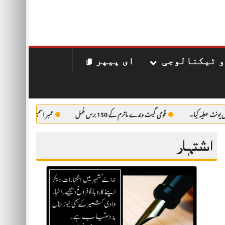
و ٹیکنالوجی
ای پیپر
قومی گیت وندے ماترم کے 150 برس مکمل
ممبر اسمبلی پلوامہ کی سفارش پر “ڈ
اشتہار