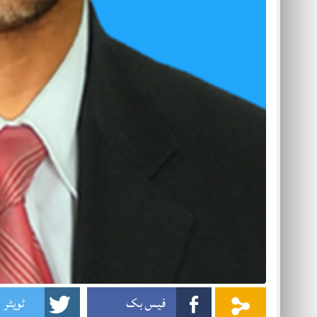
فیس بک
ٹویٹر