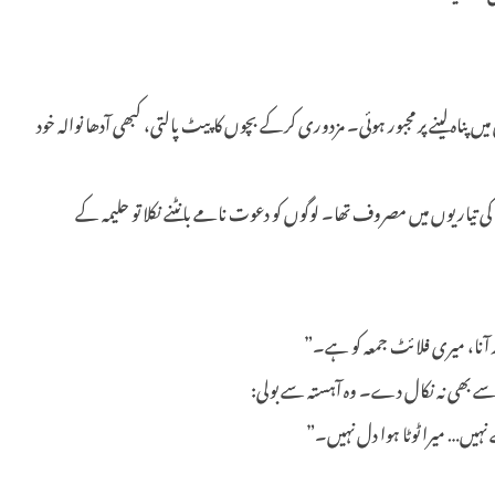
 پناہ لینے پر مجبور ہوئی۔ مزدوری کرکے بچوں کا پیٹ پالتی، کبھی آدھا نوالہ خود
اریوں میں مصروف تھا۔ لوگوں کو دعوت نامے بانٹنے نکلا تو حلیمہ کے
آنا، میری فلائٹ جمعہ کو ہے۔”
 سے بھی نہ نکال دے۔ وہ آہستہ سے بولی:
پڑے نہیں… میرا ٹوٹا ہوا دل نہیں۔”