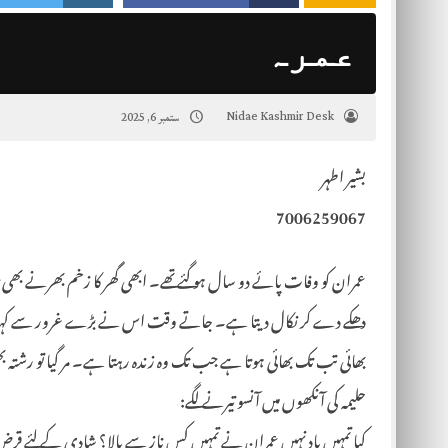
عمرہ
Nidae Kashmir Desk
ستمبر 6, 2025
بشیر اطہر
7006259067
عمران کو وفات پائے دو سال ہو گئے تھے۔ ابھی گھر کا زخم بھرنے بھی نہ 
دھکے دے کر نکال دیتا ہے۔ جاتے وقت اس نے بڑے غرور سے کہا
بھائی تب تک بھائی ہوتا ہے جب تک وہ زندہ رہتا ہے۔ مر گیا تو رشتہ 
حلیمہ کی آنکھوں میں آنسو تیرنے لگے:
کیا تمہیں یاد نہیں عمران نے تمہیں کس ناز سے پالا؟ شادی کے لئے قرض