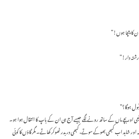
ان کا چچا ہوں!”
رشتہ دار!”
قبول ہوگا؟”
گونجی اور بچے ماں کے ساتھ رونے لگے جیسے آج ہی ان کے باپ کا انتقال ہوا ہو۔
ہ اور شاہد اب کبھی بھوکے سوتے، کبھی دربدر ٹھوکر کھاتے۔ مگر گاؤں کا کوئی