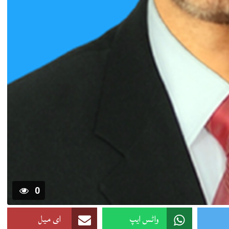
0
واٹس ایپ
ای میل