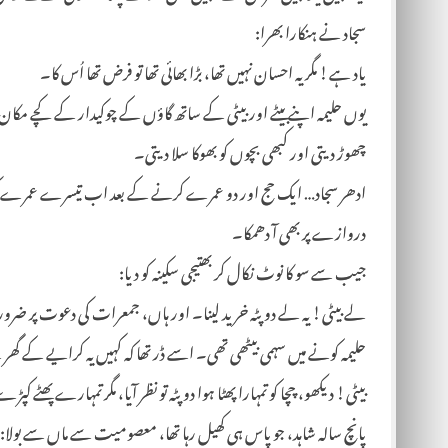
سجاد نے ہنکارا بھرا:
یاد ہے! مگر یہ احسان نہیں تھا، بڑا بھائی تھا تو فرض تھا اُس کا۔
یوں حلیمہ اپنے بیٹے اور بیٹی کے ساتھ گاؤں کے چوکیدار کے کچے مکان میں
چھوڑ دیتی اور کبھی بچوں کو بھوکا سلا دیتی۔
ادھر سجاد… ایک حج اور دو عمرے کرنے کے بعد اب تیسرے عمرے کی تی
دروازے پر بھی آ دھمکا۔
جیب سے سو کا نوٹ نکال کر بھتیجی سکینہ کو دیا:
لے بیٹی! یہ لے دوپٹہ خرید لینا۔ اور ہاں، جمعرات کی دعوت پر ضرور 
حلیمہ کونے میں سہمی بیٹھی تھی۔ اسے ڈر تھا کہ کہیں یہ کرایے کے گھر
بیٹی! دیکھو، چچا کو تمہارا پھٹا ہوا دوپٹہ تو نظر آیا، مگر تمہارے پھٹے ک
پانچ سالہ شاہد، جو پاس ہی کھیل رہا تھا، معصومیت سے ماں سے بولا: