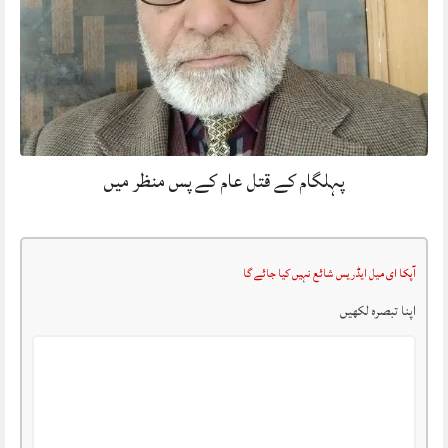
پہلگام کے قتل عام کے پس منظر میں
آپکا ای میل ایڈریس شائع نہیں کیا جائے گا
اپنا تبصرہ لکھیں