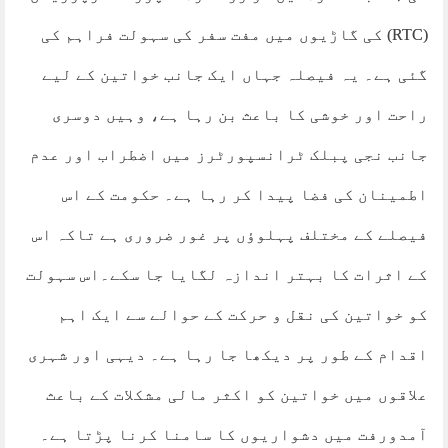
(RTC) کی گاڑیوں میں مفت سفر کی سہولت فراہم کی
گئی ہے۔ یہ فیصلہ جہاں ایک جانب خواتین کے لیے
راحت اور خوشی کا باعث بن رہا ہے، وہیں دوسری
جانب نجی پبلک ٹرانسپورٹرز میں اضطراب اور عدم
اطمینان کی فضا پیدا کر رہا ہے۔ حکومت کے اس
فیصلے کے مختلف پہلوؤں پر غور ضروری ہے تاکہ اس
کے اثرات کا بہتر اندازہ لگایا جا سکے۔اس سہولت
کو خواتین کی نقل و حرکت کے حوالے سے ایک اہم
اقدام کے طور پر دیکھا جا رہا ہے۔ دیہی اور شہری
علاقوں میں خواتین کو اکثر مالی مشکلات کے باعث
آمدورفت میں دشواریوں کا سامنا کرنا پڑتا ہے۔