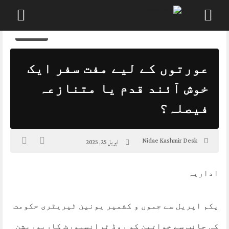
0
Skip
to
content
عورتوں کے لیے مفت سفر ایک
خوش آئند قدم یا متنازعہ
فیصلہ؟
Nidae Kashmir Desk
اپریل 25, 2025
اداریہ
یکم اپریل سے جموں و کشمیر یونین ٹیریٹری حکومت
کی جانب سے خواتین کو روڈ ٹرانسپورٹ کارپوریشن