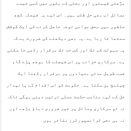
بڑھتی قیمتوں اور بجلی کے بلوں میں کمی جیسے
مسائل اب بھی حل طلب ہیں۔ اس لیے یہ فیصلہ کچھ
حلقوں میں محض عوامی توجہ حاصل کرنے کی ایک کوشش
سمجھا جا رہا ہے۔یہ بھی دیکھنے کی ضرورت ہے کہ
یہ سہولت کب تک اور کس حد تک برقرار رکھی جا سکتی
ہے۔ سرکاری خزانے پر اس فیصلے کا بوجھ پڑے گا،
جسے طویل مدتی بنیادوں پر برقرار رکھنا ایک
چیلنج بن سکتا ہے۔ حکومت کو اس اقدام کے پائیدار
حل کے لیے مناسب حکمت عملی ترتیب دینی ہوگی تاکہ
نہ تو سرکاری وسائل پر غیر ضروری دباؤ بڑھے اور
نہ ہی نجی ٹرانسپورٹرز متاثر ہوں۔