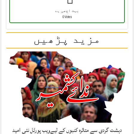
بہت اچھی ہے
0 Votes
مزید پڑھیں
دہشت گردی سے متاثرہ کنبوں کے لیےویب پورٹل نئی امید