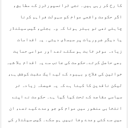
کا رخ کر رہی ہیں۔ نجی ٹرانسپورٹرز کے مطابق،
اگر حکومت واقعی عوام کو سہولت فراہم کرنا
چاہتی تھی تو بہتر ہوتا کہ وہ بجلی، گیس سیلنڈر
یا دیگر ضروریات پر سبسڈی دیتی۔ یہ اقدامات
زیادہ موثر ثابت ہو سکتے تھے اور عوامی حمایت
بھی حاصل کرتے۔حکومت کی جانب سے یہ اقدام بلا شبہ
خواتین کی فلاح و بہبود کے لیے ایک مثبت کوشش ہے،
لیکن ناقدین کا کہنا ہے کہ یہ فیصلہ زیادہ تر
سیاسی مقاصد کے تحت کیا گیا ہے۔ حکومت نے اپنے
انتخابی منشور میں عوام کو جو وعدے کیے تھے، ان
میں سے کئی وعدے وفا نہیں ہو سکے۔ گیس سیلنڈر کی