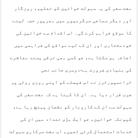
مفت سفر کی یہ سہولت خواتین کو تعلیم، روزگار
اور دیگر سماجی سرگرمیوں میں بھرپور حصہ لینے
کا موقع فراہم کرے گی۔ اس اقدام سے خواتین کی
خودمختاری اور ان کے لیے مواقع کی فراہمی میں
اضافہ ہو سکتا ہے، جو کسی بھی ترقی پسند معاشرے
کی بنیادی ضرورت ہے-دوسری جانب نجی
ٹرانسپورٹرز نے اس فیصلے کو اپنی روزی روٹی پر
ضرب قرار دیا ہے۔ ان کا کہنا ہے کہ مفت سفر کی
سہولت سے ان کے کاروبار کو نقصان پہنچ رہا ہے،
کیونکہ خواتین، جو ایک بڑی تعداد میں ان کی
خدمات استعمال کرتی تھیں، اب مفت سرکاری سہولت