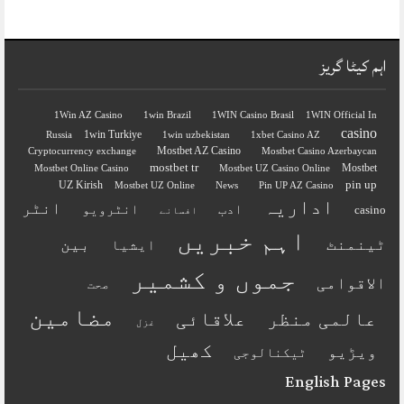
اہم کیٹا گریز
1Win AZ Casino
1win Brazil
1WIN Casino Brasil
1WIN Official In
casino
1win Turkiye
Russia
1win uzbekistan
1xbet Casino AZ
Mostbet AZ Casino
Cryptocurrency exchange
Mostbet Casino Azerbaycan
mostbet tr
Mostbet
Mostbet Online Casino
Mostbet UZ Casino Online
pin up
UZ Kirish
Mostbet UZ Online
News
Pin UP AZ Casino
اداریہ
انٹر
ادب
انٹرویو
casino
افسانے
اہم خبریں
ٹینمنٹ
بین
ایشیا
جموں و کشمیر
الاقوامی
صحت
مضامین
عالمی منظر
علاقائی
غزل
کھیل
ویڑیو
ٹیکنالوجی
English Pages