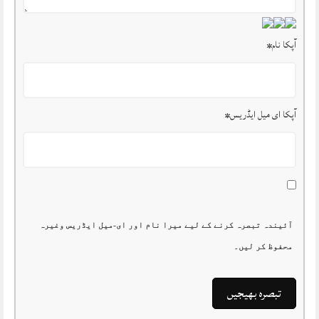
آپکا نام
*
آپکا ای میل ایڈریس
*
آئیندہ تبصرہ کرنے کے لیے میرا نام اور ای-میل ایڈریس وغیرہ
محفوظ کر لیں۔