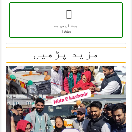
بہت اچھی ہے
1 Votes
مزید پڑھیں