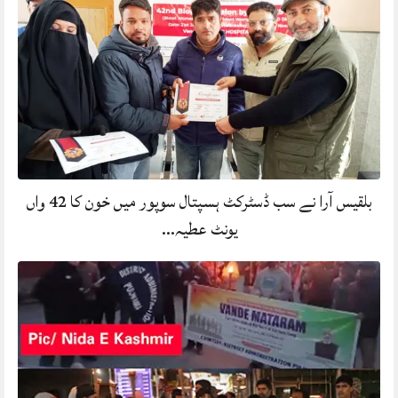
بلقیس آرا نے سب ڈسٹرکٹ ہسپتال سوپور میں خون کا 42 واں
یونٹ عطیہ…