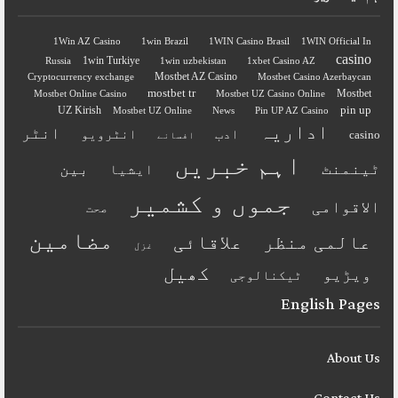
1Win AZ Casino
1win Brazil
1WIN Casino Brasil
1WIN Official In
casino
1win Turkiye
Russia
1win uzbekistan
1xbet Casino AZ
Mostbet AZ Casino
Cryptocurrency exchange
Mostbet Casino Azerbaycan
mostbet tr
Mostbet
Mostbet Online Casino
Mostbet UZ Casino Online
pin up
UZ Kirish
Mostbet UZ Online
News
Pin UP AZ Casino
اداریہ
انٹر
ادب
انٹرویو
casino
افسانے
اہم خبریں
ٹینمنٹ
بین
ایشیا
جموں و کشمیر
الاقوامی
صحت
مضامین
عالمی منظر
علاقائی
غزل
کھیل
ویڑیو
ٹیکنالوجی
English Pages
About Us