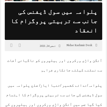
پلوامہ میں سول ڈیفنس کی
جانب سے تربیتی پروگرام کا
انعقاد
Nidae Kashmir Desk
دسمبر 24, 2025
آنگن واڑی ورکروں اور ہیلپروں کو ناگہانی آفات
سے نمٹنے کیلئے جانکاری فراہم
پلوامہ/ندائے کشمیر /تنہا ایاز/ ضلع پلوامہ میں
سول ڈیفنس کی جانب سے تربیتی پروگرام کا اہتمام
کیا گیا جس میں آنگن واڑی ورکروں اور ہیلپروں کی