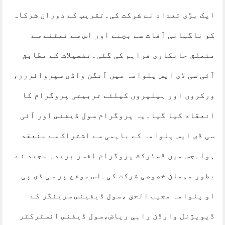
ایک بڑی تعداد نے شرکت کی۔تقریب کے دوران شرکاہ
کو ناگہانی آفات سے بچنے اور اس سے نمٹنے سے
متعلق جانکاری فراہم کی گئی۔تفصیلات کے مطابق
آئی سی ڈی ایس پلوامہ میں آنگن واڈی سپروائزرز،
ورکروں اور ہیلپروں کیلئے تربیتی پروگرام کا
انعقاد کیا گیا۔یہ پروگرام سول ڈیفنس اور آئی
سی ڈی ایس پلوامہ کے باہمی سے اشتراک سے منعقد
ہوا۔جس میں ڈسٹرکٹ پروگرام افسر بریدہ مجید نے
بطور مہمان خصوصی شرکت کی۔اس موقع پر سی ڈی پی
او پلوامہ مجیب الحق ،سول ڈیفینس سرینگر کے
ڈیویژنل وارڈن راہی ریاض،سول ڈیفنس انسٹرکٹر