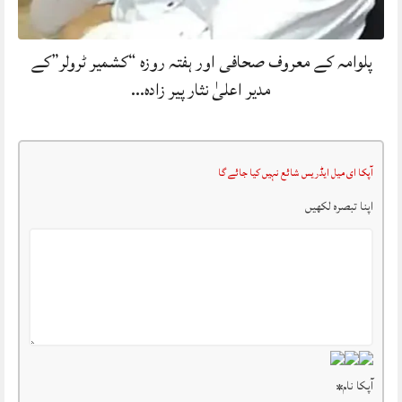
پلوامہ کے معروف صحافی اور ہفتہ روزہ “کشمیر ٹرولر”کے
مدیر اعلیٰ نثار پیر زادہ…
آپکا ای میل ایڈریس شائع نہیں کیا جائے گا
اپنا تبصرہ لکھیں
آپکا نام
*