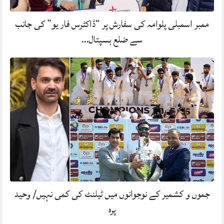
ممبر اسمبلی پلوامہ کی سفارش پر “ڈاکٹرس فار یو” کی جانب
سے ضلع ہسپتال…
جموں و کشمیر کے نوجوانوں میں ٹیلنٹ کی کمی نہیں/ وحید
پرہ