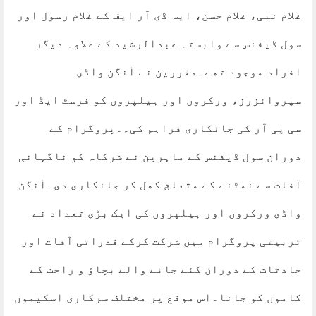
غلام نبی، غلام حسن، ایس ڈی آر ایف کے غلام رسول اور
سول ڈیفنس سے وابستہ عبدالرشید کے علاوہ دیگر
افراد موجود تھے۔مقررین نے آنگن واڈی
سپروائزرز، ورکروں اور ہیلپروں کو فرسٹ ایڈ اور
سی پی آر کی جانکاری فراہم کی۔۔پروگرام کے
دوران سول ڈیفنس کے ماہرین نے شرکاہ کو ناگہانی
آفات سے نمٹنے کے متعلق کھل کر جانکاری دی۔آنگن
واڈی ورکروں اور ہیلپروں کی ایک بڑی تعداد نے
تربیتی پروگرام میں شرکت کرکے قدراتی آفات اور
حادثات کے دوران کئے جانے والے بچاؤ و راحت کے
کاموں کو جانا۔اس موقع پر مختلف سرکاری اسکیموں