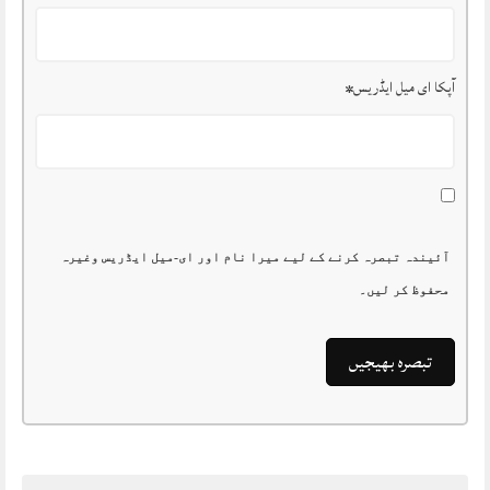
آپکا ای میل ایڈریس
*
آئیندہ تبصرہ کرنے کے لیے میرا نام اور ای-میل ایڈریس وغیرہ
محفوظ کر لیں۔