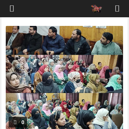
Skip
to
content
0