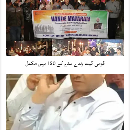
قومی گیت وندے ماترم کے 150 برس مکمل